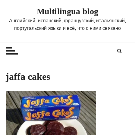
П
Multilingua blog
е
р
Английский, испанский, французский, итальянский,
е
португальский языки и всё, что с ними связано
й
т
и
к
с
о
jaffa cakes
д
е
р
ж
и
м
о
м