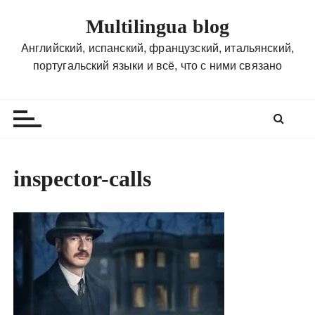
П
Multilingua blog
е
р
Английский, испанский, французский, итальянский,
е
португальский языки и всё, что с ними связано
й
т
и
к
с
о
inspector-calls
д
е
р
ж
и
м
о
м