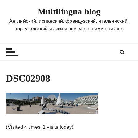
П
Multilingua blog
е
р
Английский, испанский, французский, итальянский,
е
португальский языки и всё, что с ними связано
й
т
и
к
с
о
DSC02908
д
е
р
ж
и
м
о
(Visited 4 times, 1 visits today)
м