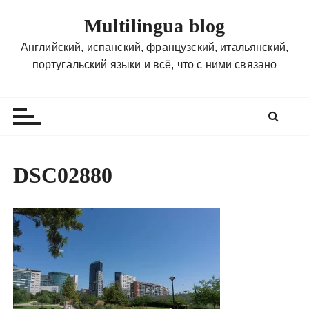
П
Multilingua blog
е
р
Английский, испанский, французский, итальянский,
е
португальский языки и всё, что с ними связано
й
т
и
к
с
о
DSC02880
д
е
р
ж
и
м
о
м