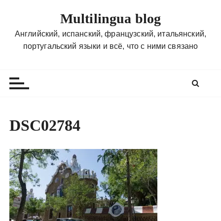
П
Multilingua blog
е
р
Английский, испанский, французский, итальянский,
е
португальский языки и всё, что с ними связано
й
т
и
к
с
о
DSC02784
д
е
р
ж
и
м
о
м