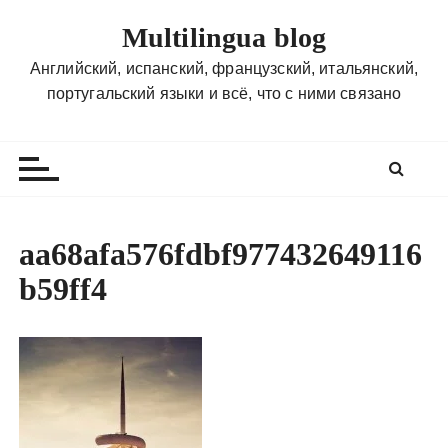
П
Multilingua blog
е
р
Английский, испанский, французский, итальянский,
е
португальский языки и всё, что с ними связано
й
т
и
к
с
о
aa68afa576fdbf977432649116
д
b59ff4
е
р
ж
и
м
о
м