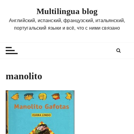
П
Multilingua blog
е
р
Английский, испанский, французский, итальянский,
е
португальский языки и всё, что с ними связано
й
т
и
к
с
о
manolito
д
е
р
ж
и
м
о
м