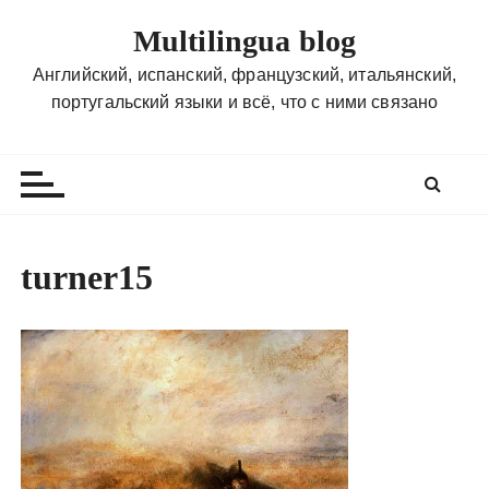
П
Multilingua blog
е
р
Английский, испанский, французский, итальянский,
е
португальский языки и всё, что с ними связано
й
т
и
к
с
о
turner15
д
е
р
ж
и
м
о
м