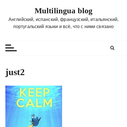
П
Multilingua blog
е
р
Английский, испанский, французский, итальянский,
е
португальский языки и всё, что с ними связано
й
т
и
к
с
о
just2
д
е
р
ж
и
м
о
м