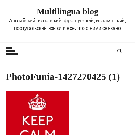
П
Multilingua blog
е
р
Английский, испанский, французский, итальянский,
е
португальский языки и всё, что с ними связано
й
т
и
к
с
о
PhotoFunia-1427270425 (1)
д
е
р
ж
и
м
о
м