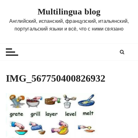
П
Multilingua blog
е
р
Английский, испанский, французский, итальянский,
е
португальский языки и всё, что с ними связано
й
т
и
к
с
о
IMG_567750400826932
д
е
р
ж
и
м
о
м