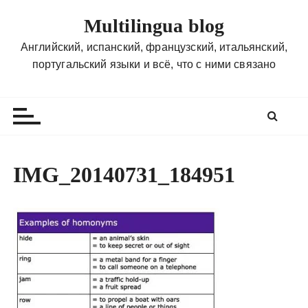
П
Multilingua blog
е
р
Английский, испанский, французский, итальянский,
е
португальский языки и всё, что с ними связано
й
т
и
к
с
о
IMG_20140731_184951
д
е
р
ж
и
м
о
м