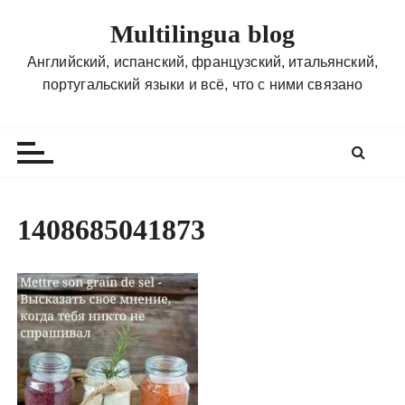
П
Multilingua blog
е
р
Английский, испанский, французский, итальянский,
е
португальский языки и всё, что с ними связано
й
т
и
к
с
о
1408685041873
д
е
р
ж
и
м
о
м