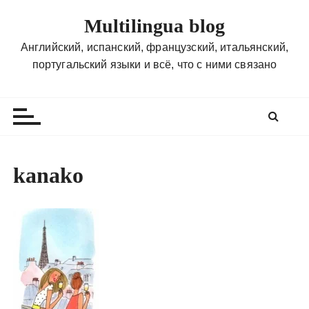
П
Multilingua blog
е
р
Английский, испанский, французский, итальянский,
е
португальский языки и всё, что с ними связано
й
т
и
к
с
о
kanako
д
е
р
ж
и
м
о
м