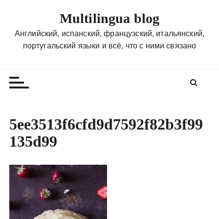
П
Multilingua blog
е
р
Английский, испанский, французский, итальянский,
е
португальский языки и всё, что с ними связано
й
т
и
к
с
о
5ee3513f6cfd9d7592f82b3f99
д
135d99
е
р
ж
и
м
о
м