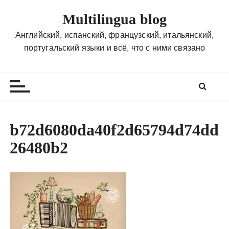
П
Multilingua blog
е
р
Английский, испанский, французский, итальянский,
е
португальский языки и всё, что с ними связано
й
т
и
к
с
о
b72d6080da40f2d65794d74dd
д
26480b2
е
р
ж
и
м
о
м