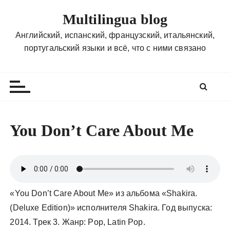
П
Multilingua blog
е
р
Английский, испанский, французский, итальянский,
е
португальский языки и всё, что с ними связано
й
т
и
к
с
о
You Don’t Care About Me
д
е
р
ж
и
«You Don’t Care About Me» из альбома «Shakira.
м
(Deluxe Edition)» исполнителя Shakira. Год выпуска:
о
2014. Трек 3. Жанр: Pop, Latin Pop.
м