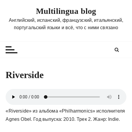
П
Multilingua blog
е
р
Английский, испанский, французский, итальянский,
е
португальский языки и всё, что с ними связано
й
т
и
к
с
о
Riverside
д
е
р
ж
и
«Riverside» из альбома «Philharmonics» исполнителя
м
Agnes Obel. Год выпуска: 2010. Трек 2. Жанр: Indie.
о
м