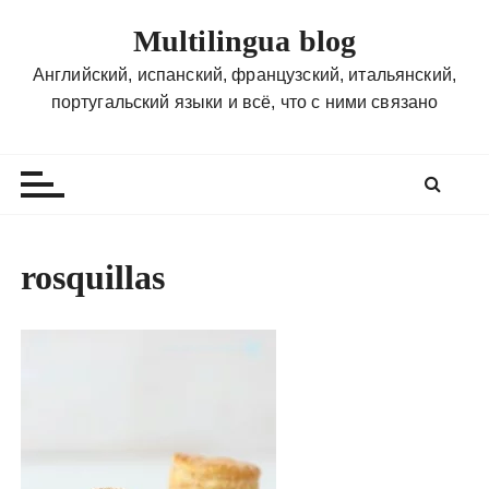
П
Multilingua blog
е
р
Английский, испанский, французский, итальянский,
е
португальский языки и всё, что с ними связано
й
т
и
к
с
о
rosquillas
д
е
р
ж
и
м
о
м