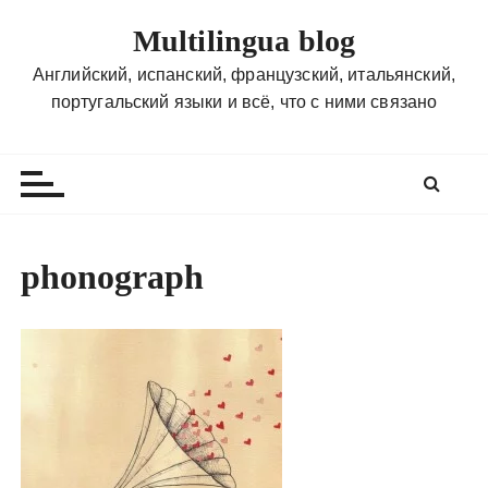
П
Multilingua blog
е
р
Английский, испанский, французский, итальянский,
е
португальский языки и всё, что с ними связано
й
т
и
к
с
о
phonograph
д
е
р
ж
и
м
о
м