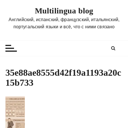
П
Multilingua blog
е
р
Английский, испанский, французский, итальянский,
е
португальский языки и всё, что с ними связано
й
т
и
к
с
о
35e88ae8555d42f19a1193a20c
д
15b733
е
р
ж
и
м
о
м