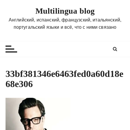
П
Multilingua blog
е
р
Английский, испанский, французский, итальянский,
е
португальский языки и всё, что с ними связано
й
т
и
к
с
о
33bf381346e6463fed0a60d18e
д
68e306
е
р
ж
и
м
о
м