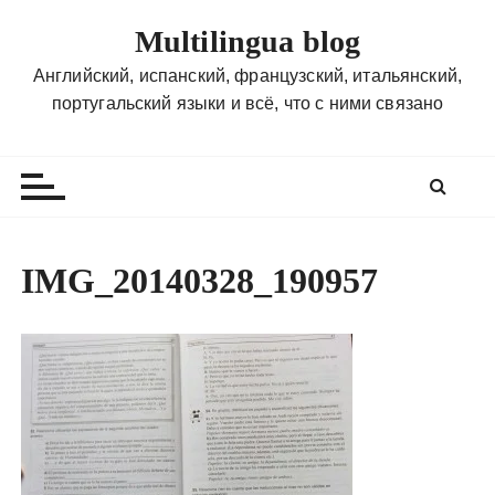
П
Multilingua blog
е
р
Английский, испанский, французский, итальянский,
е
португальский языки и всё, что с ними связано
й
т
и
к
с
о
IMG_20140328_190957
д
е
р
ж
и
м
о
м