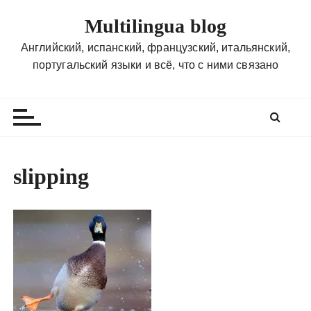
П
Multilingua blog
е
р
Английский, испанский, французский, итальянский,
е
португальский языки и всё, что с ними связано
й
т
и
к
с
о
slipping
д
е
р
ж
и
м
о
м