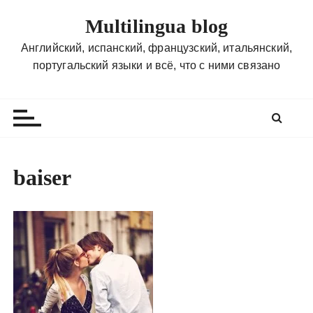
П
Multilingua blog
е
р
Английский, испанский, французский, итальянский,
е
португальский языки и всё, что с ними связано
й
т
и
к
с
о
baiser
д
е
р
ж
и
м
о
м