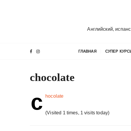
П
е
р
е
Английский, испанс
й
т
и
ГЛАВНАЯ
СУПЕР КУРС
к
с
о
chocolate
д
е
р
c
hocolate
ж
и
(Visited 1 times, 1 visits today)
м
о
м