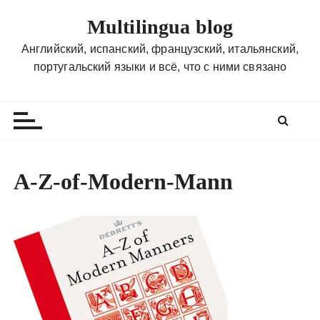
П
Multilingua blog
е
р
Английский, испанский, французский, итальянский,
е
португальский языки и всё, что с ними связано
й
т
и
к
с
о
A-Z-of-Modern-Mann
д
е
р
ж
и
м
о
м