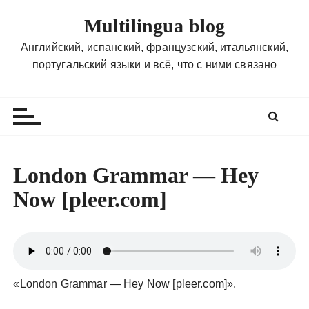
П
Multilingua blog
е
р
Английский, испанский, французский, итальянский,
е
португальский языки и всё, что с ними связано
й
т
и
к
с
о
London Grammar — Hey
д
Now [pleer.com]
е
р
ж
и
м
о
«London Grammar — Hey Now [pleer.com]».
м