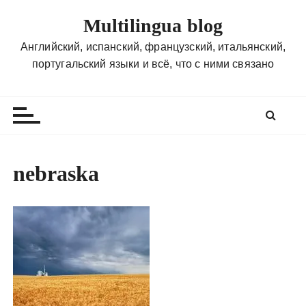
П
Multilingua blog
е
р
Английский, испанский, французский, итальянский,
е
португальский языки и всё, что с ними связано
й
т
и
к
с
о
nebraska
д
е
р
ж
и
м
о
м