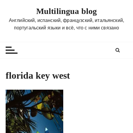
П
Multilingua blog
е
р
Английский, испанский, французский, итальянский,
е
португальский языки и всё, что с ними связано
й
т
и
к
с
о
florida key west
д
е
р
ж
и
м
о
м