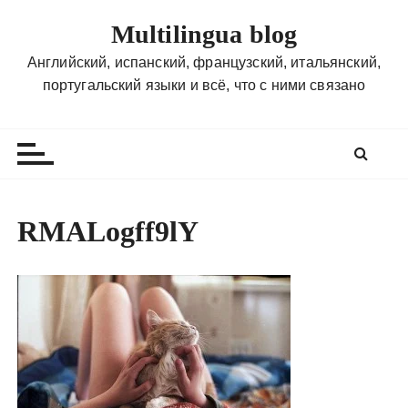
П
Multilingua blog
е
р
Английский, испанский, французский, итальянский,
е
португальский языки и всё, что с ними связано
й
т
и
к
с
о
RMALogff9lY
д
е
р
ж
и
м
о
м