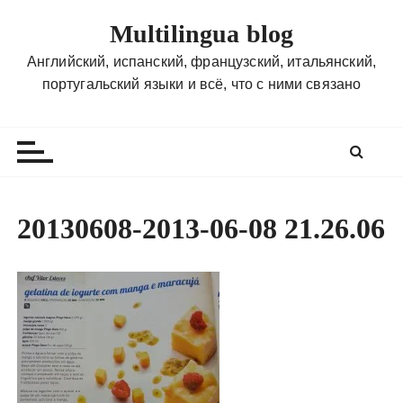
П
Multilingua blog
е
р
Английский, испанский, французский, итальянский,
е
португальский языки и всё, что с ними связано
й
т
и
к
с
о
20130608-2013-06-08 21.26.06
д
е
р
ж
и
м
о
м