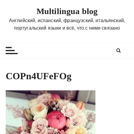
П
Multilingua blog
е
р
Английский, испанский, французский, итальянский,
е
португальский языки и всё, что с ними связано
й
т
и
к
с
о
COPn4UFeFOg
д
е
р
ж
и
м
о
м