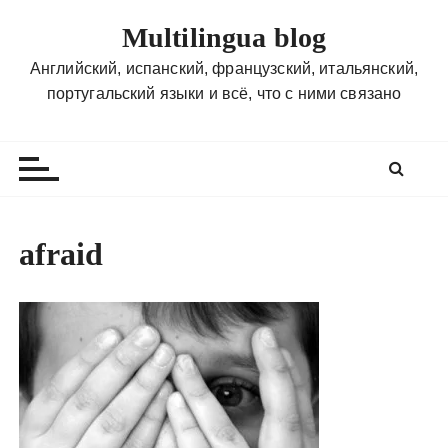
П
Multilingua blog
е
р
Английский, испанский, французский, итальянский,
е
португальский языки и всё, что с ними связано
й
т
и
к
с
о
afraid
д
е
р
ж
и
м
о
м