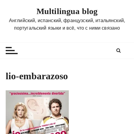
П
Multilingua blog
е
р
Английский, испанский, французский, итальянский,
е
португальский языки и всё, что с ними связано
й
т
и
к
с
о
lio-embarazoso
д
е
р
ж
и
м
о
м