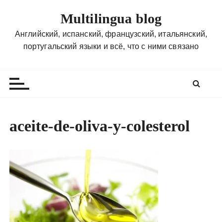
П
Multilingua blog
е
р
Английский, испанский, французский, итальянский,
е
португальский языки и всё, что с ними связано
й
т
и
к
с
о
aceite-de-oliva-y-colesterol
д
е
р
ж
и
м
о
м