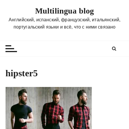
П
Multilingua blog
е
р
Английский, испанский, французский, итальянский,
е
португальский языки и всё, что с ними связано
й
т
и
к
с
о
hipster5
д
е
р
ж
и
м
о
м