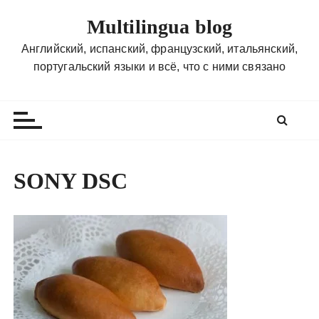
П
Multilingua blog
е
р
Английский, испанский, французский, итальянский,
е
португальский языки и всё, что с ними связано
й
т
и
к
с
о
SONY DSC
д
е
р
ж
и
м
о
м