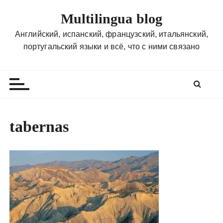
П
Multilingua blog
е
р
Английский, испанский, французский, итальянский,
е
португальский языки и всё, что с ними связано
й
т
и
к
с
о
tabernas
д
е
р
ж
и
м
о
м