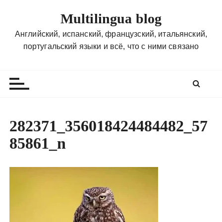
П
Multilingua blog
е
р
Английский, испанский, французский, итальянский,
е
португальский языки и всё, что с ними связано
й
т
и
к
с
о
282371_356018424484482_57
д
85861_n
е
р
ж
и
м
о
м