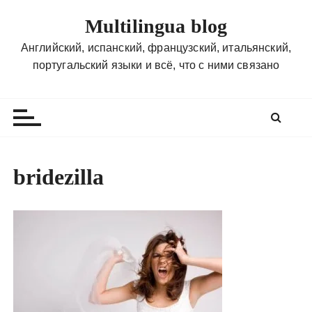
П
Multilingua blog
е
р
Английский, испанский, французский, итальянский,
е
португальский языки и всё, что с ними связано
й
т
и
к
с
о
bridezilla
д
е
р
ж
и
м
о
м