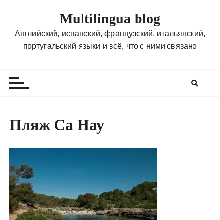
П
Multilingua blog
е
р
Английский, испанский, французский, итальянский,
е
португальский языки и всё, что с ними связано
й
т
и
к
с
о
Пляж Са Нау
д
е
р
ж
и
м
о
м