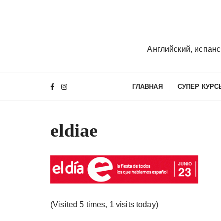
П
е
р
е
Английский, испанс
й
т
и
ГЛАВНАЯ
СУПЕР КУРС
к
с
о
eldiae
д
е
р
ж
и
м
о
(Visited 5 times, 1 visits today)
м