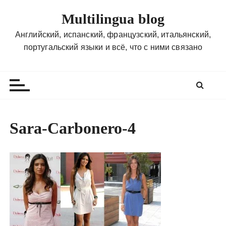
П
Multilingua blog
е
р
Английский, испанский, французский, итальянский,
е
португальский языки и всё, что с ними связано
й
т
и
к
с
о
Sara-Carbonero-4
д
е
р
ж
и
м
о
м