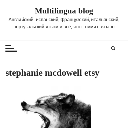
П
Multilingua blog
е
р
Английский, испанский, французский, итальянский,
е
португальский языки и всё, что с ними связано
й
т
и
к
с
о
stephanie mcdowell etsy
д
е
р
ж
и
м
о
м