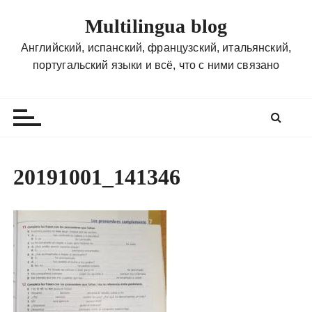
П
Multilingua blog
е
р
Английский, испанский, французский, итальянский,
е
португальский языки и всё, что с ними связано
й
т
и
к
с
о
20191001_141346
д
е
р
ж
и
м
о
м