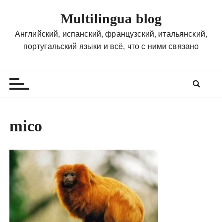
П
Multilingua blog
е
р
Английский, испанский, французский, итальянский,
е
португальский языки и всё, что с ними связано
й
т
и
к
с
о
mico
д
е
р
ж
и
м
о
м