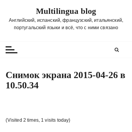
П
Multilingua blog
е
р
Английский, испанский, французский, итальянский,
е
португальский языки и всё, что с ними связано
й
т
и
к
с
о
Снимок экрана 2015-04-26 в
д
10.50.34
е
р
ж
и
м
(Visited 2 times, 1 visits today)
о
м