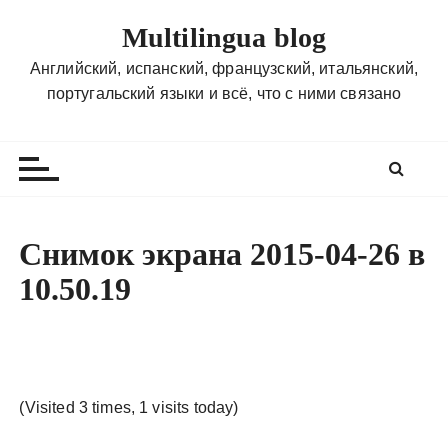
П
Multilingua blog
е
р
Английский, испанский, французский, итальянский,
е
португальский языки и всё, что с ними связано
й
т
и
к
с
о
Снимок экрана 2015-04-26 в
д
10.50.19
е
р
ж
и
м
(Visited 3 times, 1 visits today)
о
м