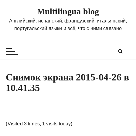
П
Multilingua blog
е
р
Английский, испанский, французский, итальянский,
е
португальский языки и всё, что с ними связано
й
т
и
к
с
о
Снимок экрана 2015-04-26 в
д
10.41.35
е
р
ж
и
м
(Visited 3 times, 1 visits today)
о
м